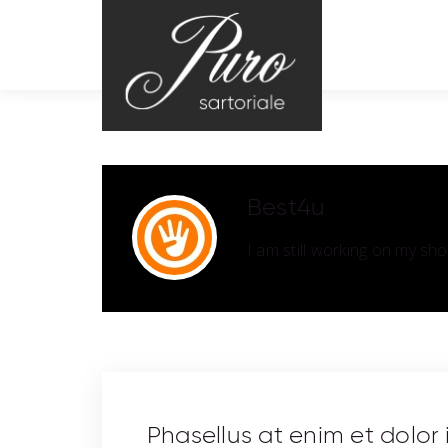
Best4u
I am still working on my sh
Phasellus at enim et dolor i