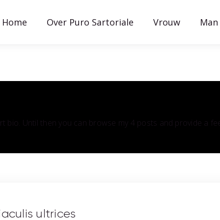
Home
Over Puro Sartoriale
Vrouw
Man
ort bio. Until then you can browse my 4 posts and provide a f
aculis ultrices